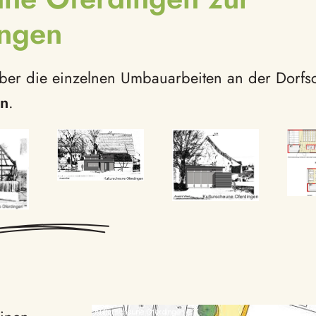
ingen
 über die einzelnen Umbauarbeiten an der Dorf
en
.
vergrößern
vergrößern
ößern