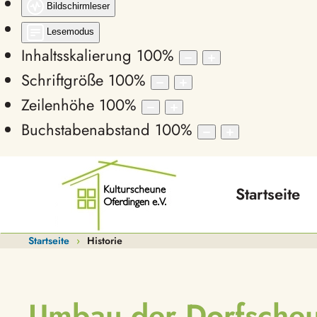
Bildschirmleser
Lesemodus
Inhaltsskalierung
100
%
Schriftgröße
100
%
Zeilenhöhe
100
%
Buchstabenabstand
100
%
Startseite
Startseite
Historie
Umbau der Dorfscheu